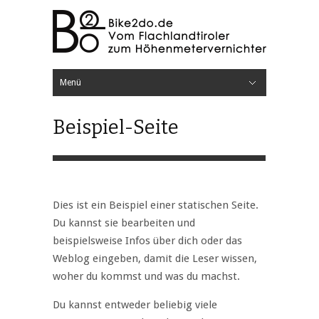
Menü
Hide Navigation
Home
Testberichte
Bikes
Elektronik
Lampen
Radcomputer
Video
Kleidung
Bekleidung
Brillen
Handschuhe
Rucksäcke
Schuhe
Komponenten
Antrieb
Bremsen
Cockpit
Fahrwerk
Laufräder
Reifen
Sättel
Sicherheit
Helme
Protektoren
Sonstiges
Werkzeuge
Mini-Tools
Pumpen
Unterwegs
Bikeparks
Festivals
Rennen
Knowhow
Bike Projekte
Werkstatt
Blog
Über Bike2do
Beispiel-Seite
Dies ist ein Beispiel einer statischen Seite.
Du kannst sie bearbeiten und
beispielsweise Infos über dich oder das
Weblog eingeben, damit die Leser wissen,
woher du kommst und was du machst.
Du kannst entweder beliebig viele