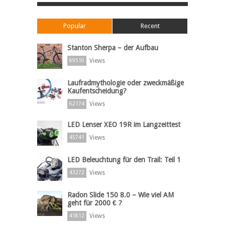
Popular
Recent
Stanton Sherpa – der Aufbau
Views
89510
Laufradmythologie oder zweckmäßige
Kaufentscheidung?
Views
62174
LED Lenser XEO 19R im Langzeittest
Views
45741
LED Beleuchtung für den Trail: Teil 1
Views
43272
Radon Slide 150 8.0 – Wie viel AM
geht für 2000 € ?
Views
41812