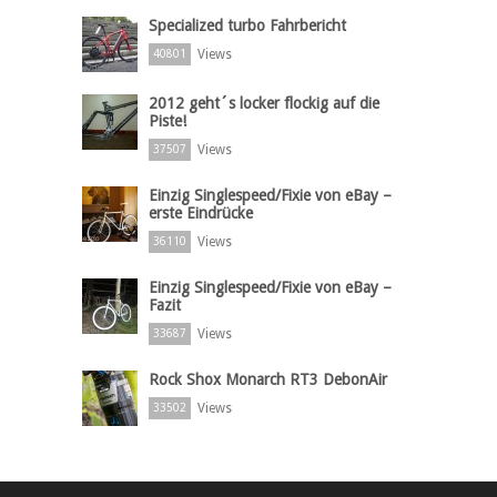
Specialized turbo Fahrbericht
Views
40801
2012 geht´s locker flockig auf die
Piste!
Views
37507
Einzig Singlespeed/Fixie von eBay –
erste Eindrücke
Views
36110
Einzig Singlespeed/Fixie von eBay –
Fazit
Views
33687
Rock Shox Monarch RT3 DebonAir
Views
33502