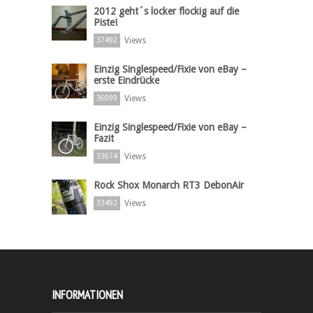
2012 geht´s locker flockig auf die
Piste!
Views
37492
Einzig Singlespeed/Fixie von eBay –
erste Eindrücke
Views
36099
Einzig Singlespeed/Fixie von eBay –
Fazit
Views
33674
Rock Shox Monarch RT3 DebonAir
Views
33492
INFORMATIONEN