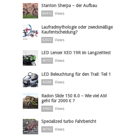
Stanton Sherpa – der Aufbau
Views
89412
Laufradmythologie oder zweckmäßige
Kaufentscheidung?
Views
62022
LED Lenser XEO 19R im Langzeittest
Views
45731
LED Beleuchtung für den Trail: Teil 1
Views
43268
Radon Slide 150 8.0 – Wie viel AM
geht für 2000 € ?
Views
41802
Specialized turbo Fahrbericht
Views
40792