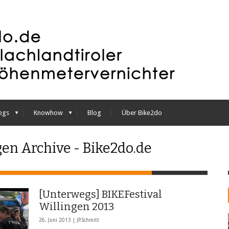
egs
Knowhow
Blog
Über Bike2do
gen Archive - Bike2do.de
[Unterwegs] BIKEFestival
Willingen 2013
26. Juni 2013 |
JP.Schmitt