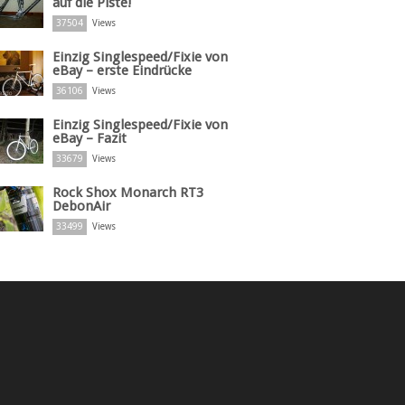
auf die Piste!
37504
Views
Einzig Singlespeed/Fixie von
eBay – erste Eindrücke
36106
Views
Einzig Singlespeed/Fixie von
eBay – Fazit
33679
Views
Rock Shox Monarch RT3
DebonAir
33499
Views