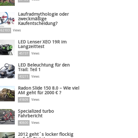
Laufradmythologie oder
zweckmäßige
Kaufentscheidung?
62103
Views
LED Lenser XEO 19R im
Langzeittest
45737
Views
LED Beleuchtung für den
Trail: Teil 1
43271
Views
Radon Slide 150 8.0 – Wie viel
AM geht für 2000 € ?
41809
Views
Specialized turbo
Fahrbericht
40800
Views
2012 geht´s locker flockig