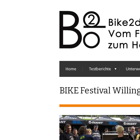
Home
Testberichte
Unterw
BIKE Festival Willin