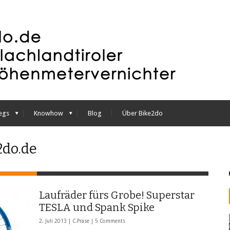
egs
Knowhow
Blog
Über Bike2do
2do.de
Laufräder fürs Grobe! Superstar
TESLA und Spank Spike
2. Juli 2013 |
C.Prase
|
5 Comments