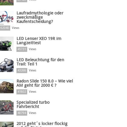
Laufradmythologie oder
zweckmäßige
Kaufentscheidung?
62040
Views
LED Lenser XEO 19R im
Langzeittest
45731
Views
LED Beleuchtung für den
Trail: Teil 1
43268
Views
Radon Slide 150 8.0 – Wie viel
AM geht für 2000 € ?
41802
Views
Specialized turbo
Fahrbericht
40794
Views
2012 geht´s locker flockig