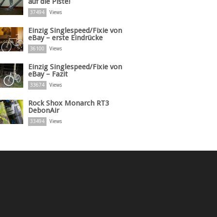
auf die Piste!
37494
Views
Einzig Singlespeed/Fixie von
eBay – erste Eindrücke
36100
Views
Einzig Singlespeed/Fixie von
eBay – Fazit
33674
Views
Rock Shox Monarch RT3
DebonAir
33494
Views