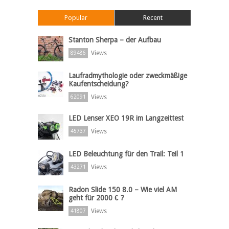
Popular
Recent
Stanton Sherpa – der Aufbau
Views
89486
Laufradmythologie oder zweckmäßige
Kaufentscheidung?
Views
62091
LED Lenser XEO 19R im Langzeittest
Views
45737
LED Beleuchtung für den Trail: Teil 1
Views
43271
Radon Slide 150 8.0 – Wie viel AM
geht für 2000 € ?
Views
41807