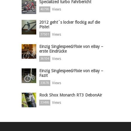
Specialized turbo Fahrbericht
Views
40798
2012 geht´s locker flockig auf die
Piste!
Views
37501
Einzig Singlespeed/Fixie von eBay –
erste Eindrücke
Views
36104
Einzig Singlespeed/Fixie von eBay –
Fazit
Views
33678
Rock Shox Monarch RT3 DebonAir
Views
33498