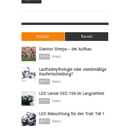
Popular
Recent
Stanton Sherpa – der Aufbau
Views
89455
Laufradmythologie oder zweckmäßige
Kaufentscheidung?
Views
62071
LED Lenser XEO 19R im Langzeittest
Views
45737
LED Beleuchtung für den Trail: Teil 1
Views
43271