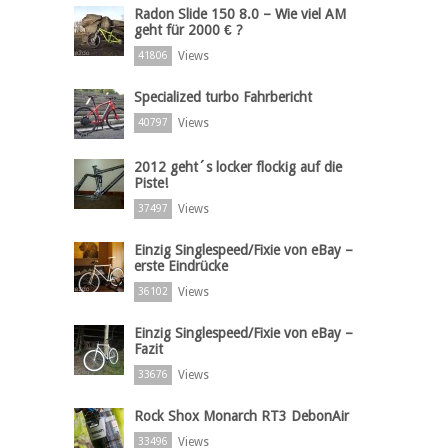
Radon Slide 150 8.0 – Wie viel AM
geht für 2000 € ?
Views
41806
Specialized turbo Fahrbericht
Views
40797
2012 geht´s locker flockig auf die
Piste!
Views
37497
Einzig Singlespeed/Fixie von eBay –
erste Eindrücke
Views
36102
Einzig Singlespeed/Fixie von eBay –
Fazit
Views
33676
Rock Shox Monarch RT3 DebonAir
Views
33496