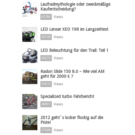
Laufradmythologie oder zweckmäßige
Kaufentscheidung?
Views
62186
LED Lenser XEO 19R im Langzeittest
Views
45743
LED Beleuchtung für den Trail: Teil 1
Views
43272
Radon Slide 150 8.0 – Wie viel AM
geht für 2000 € ?
Views
41812
Specialized turbo Fahrbericht
Views
40801
2012 geht´s locker flockig auf die
Piste!
Views
37508