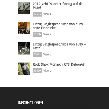
2012 geht´s locker flockig auf die
Piste!
Views
37505
Einzig Singlespeed/Fixie von eBay –
erste Eindrücke
Views
36108
Einzig Singlespeed/Fixie von eBay –
Fazit
Views
33681
Rock Shox Monarch RT3 DebonAir
Views
33499
INFORMATIONEN