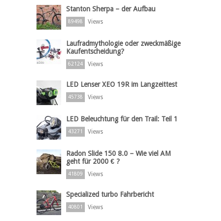
Stanton Sherpa – der Aufbau
Views
89498
Laufradmythologie oder zweckmäßige
Kaufentscheidung?
Views
62124
LED Lenser XEO 19R im Langzeittest
Views
45738
LED Beleuchtung für den Trail: Teil 1
Views
43271
Radon Slide 150 8.0 – Wie viel AM
geht für 2000 € ?
Views
41809
Specialized turbo Fahrbericht
Views
40801