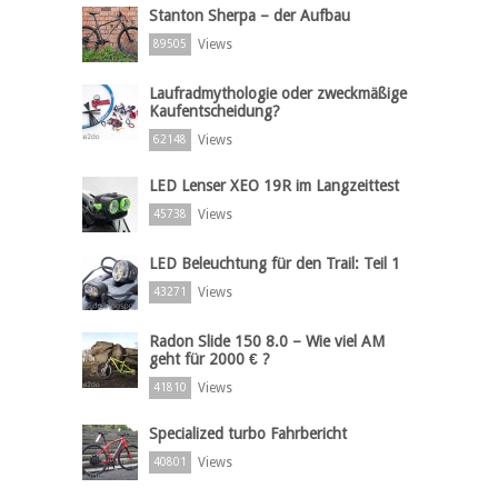
Stanton Sherpa – der Aufbau
Views
89505
Laufradmythologie oder zweckmäßige
Kaufentscheidung?
Views
62148
LED Lenser XEO 19R im Langzeittest
Views
45738
LED Beleuchtung für den Trail: Teil 1
Views
43271
Radon Slide 150 8.0 – Wie viel AM
geht für 2000 € ?
Views
41810
Specialized turbo Fahrbericht
Views
40801