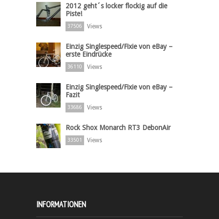
2012 geht´s locker flockig auf die
Piste!
Views
37506
Einzig Singlespeed/Fixie von eBay –
erste Eindrücke
Views
36110
Einzig Singlespeed/Fixie von eBay –
Fazit
Views
33686
Rock Shox Monarch RT3 DebonAir
Views
33501
INFORMATIONEN