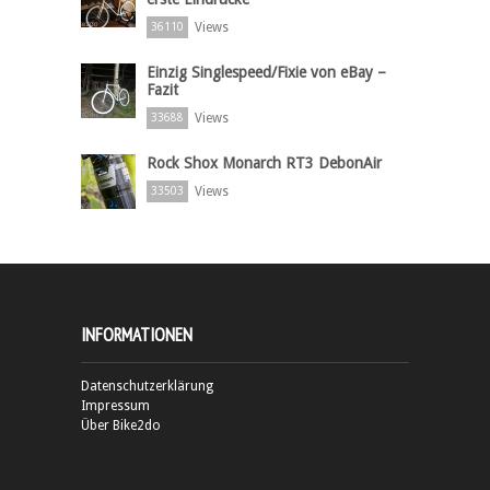
Views
36110
Einzig Singlespeed/Fixie von eBay –
Fazit
Views
33688
Rock Shox Monarch RT3 DebonAir
Views
33503
INFORMATIONEN
Datenschutzerklärung
Impressum
Über Bike2do