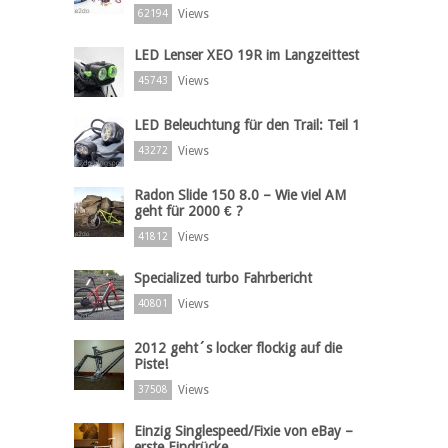
Views
62194
LED Lenser XEO 19R im Langzeittest
Views
45743
LED Beleuchtung für den Trail: Teil 1
Views
43272
Radon Slide 150 8.0 – Wie viel AM
geht für 2000 € ?
Views
41812
Specialized turbo Fahrbericht
Views
40801
2012 geht´s locker flockig auf die
Piste!
Views
37508
Einzig Singlespeed/Fixie von eBay –
erste Eindrücke