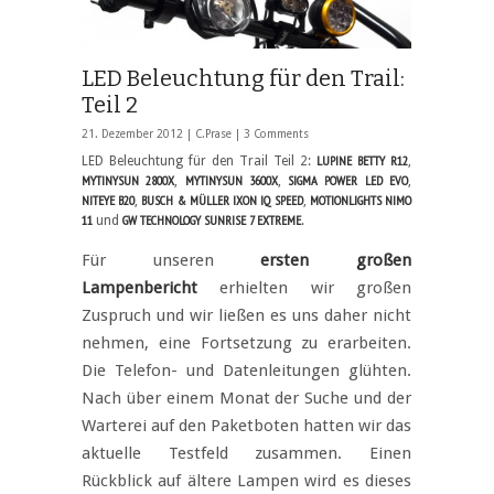
LED Beleuchtung für den Trail:
Teil 2
21. Dezember 2012 |
C.Prase
|
3 Comments
LUPINE BETTY R12
LED Beleuchtung für den Trail Teil 2:
,
MYTINYSUN 2800X
MYTINYSUN 3600X
SIGMA POWER LED EVO
,
,
,
NITEYE B20
BUSCH & MÜLLER IXON IQ SPEED
MOTIONLIGHTS NIMO
,
,
11
GW TECHNOLOGY SUNRISE 7 EXTREME
und
.
Für unseren
ersten großen
Lampenbericht
erhielten wir großen
Zuspruch und wir ließen es uns daher nicht
nehmen, eine Fortsetzung zu erarbeiten.
Die Telefon- und Datenleitungen glühten.
Nach über einem Monat der Suche und der
Warterei auf den Paketboten hatten wir das
aktuelle Testfeld zusammen. Einen
Rückblick auf ältere Lampen wird es dieses