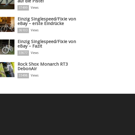
auf die Piste!
37499
Views
Einzig Singlespeed/Fixie von
eBay – erste Eindrücke
36103
Views
Einzig Singlespeed/Fixie von
eBay – Fazit
33677
Views
Rock Shox Monarch RT3
DebonAir
33498
Views