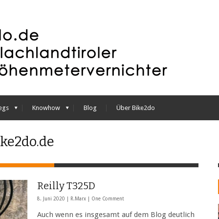
egs
Knowhow
Blog
Über Bike2do
ike2do.de
Reilly T325D
8. Juni 2020 |
R.Marx
|
One Comment
Auch wenn es insgesamt auf dem Blog deutlich