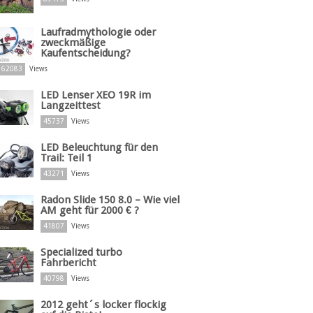
Laufradmythologie oder
zweckmäßige
Kaufentscheidung?
62083
Views
LED Lenser XEO 19R im
Langzeittest
45737
Views
LED Beleuchtung für den
Trail: Teil 1
43271
Views
Radon Slide 150 8.0 – Wie viel
AM geht für 2000 € ?
41807
Views
Specialized turbo
Fahrbericht
40798
Views
2012 geht´s locker flockig