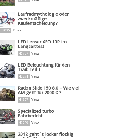
Laufradmythologie oder
zweckmäßige
Kaufentscheidung?
62095
Views
LED Lenser XEO 19R im
Langzeittest
45737
Views
LED Beleuchtung für den
Trail: Teil 1
43271
Views
Radon Slide 150 8.0 – Wie viel
AM geht für 2000 € ?
41807
Views
Specialized turbo
Fahrbericht
40799
Views
2012 geht´s locker flockig