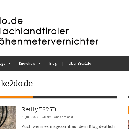
egs
Knowhow
Blog
Über Bike2do
ike2do.de
Reilly T325D
8. Juni 2020 |
R.Marx
|
One Comment
Auch wenn es insgesamt auf dem Blog deutlich