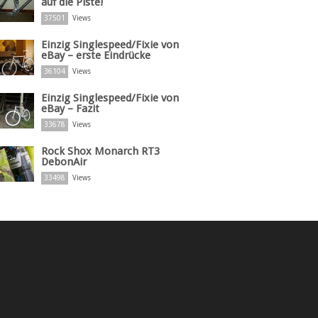
auf die Piste!
37501
Views
Einzig Singlespeed/Fixie von
eBay – erste Eindrücke
36104
Views
Einzig Singlespeed/Fixie von
eBay – Fazit
33678
Views
Rock Shox Monarch RT3
DebonAir
33498
Views