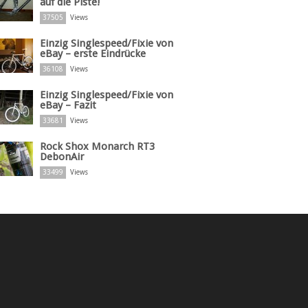
auf die Piste!
37505
Views
Einzig Singlespeed/Fixie von
eBay – erste Eindrücke
36108
Views
Einzig Singlespeed/Fixie von
eBay – Fazit
33681
Views
Rock Shox Monarch RT3
DebonAir
33499
Views