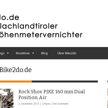
egs
Knowhow
Blog
Über Bike2do
 Bike2do.de
Rock Shox PIKE 160 mm Dual
Position Air
2. Dezember 2013 |
C.Prase
|
One Comment