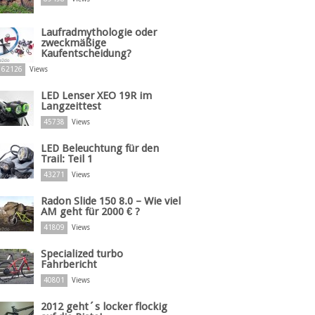
Laufradmythologie oder
zweckmäßige
Kaufentscheidung?
62126
Views
LED Lenser XEO 19R im
Langzeittest
45738
Views
LED Beleuchtung für den
Trail: Teil 1
43271
Views
Radon Slide 150 8.0 – Wie viel
AM geht für 2000 € ?
41809
Views
Specialized turbo
Fahrbericht
40801
Views
2012 geht´s locker flockig