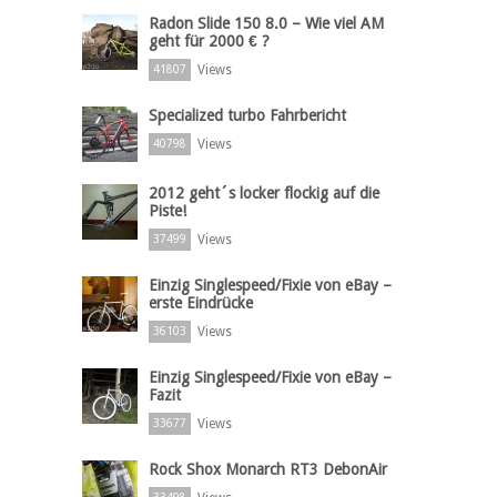
Radon Slide 150 8.0 – Wie viel AM
geht für 2000 € ?
Views
41807
Specialized turbo Fahrbericht
Views
40798
2012 geht´s locker flockig auf die
Piste!
Views
37499
Einzig Singlespeed/Fixie von eBay –
erste Eindrücke
Views
36103
Einzig Singlespeed/Fixie von eBay –
Fazit
Views
33677
Rock Shox Monarch RT3 DebonAir