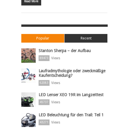
Read More
Popular
Recent
Stanton Sherpa – der Aufbau
Views
89473
Laufradmythologie oder zweckmäßige
Kaufentscheidung?
Views
62083
LED Lenser XEO 19R im Langzeittest
Views
45737
LED Beleuchtung für den Trail: Teil 1
Views
43271