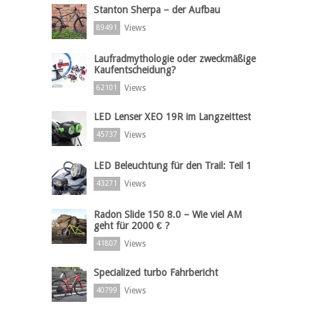
Stanton Sherpa – der Aufbau
Views
89491
Laufradmythologie oder zweckmäßige
Kaufentscheidung?
Views
62101
LED Lenser XEO 19R im Langzeittest
Views
45737
LED Beleuchtung für den Trail: Teil 1
Views
43271
Radon Slide 150 8.0 – Wie viel AM
geht für 2000 € ?
Views
41807
Specialized turbo Fahrbericht
Views
40799