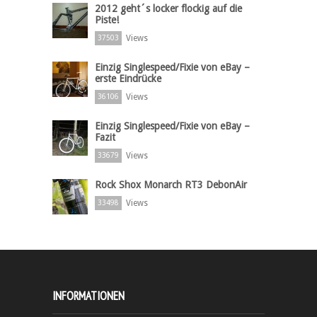
2012 geht´s locker flockig auf die
Piste!
Views
37503
Einzig Singlespeed/Fixie von eBay –
erste Eindrücke
Views
36106
Einzig Singlespeed/Fixie von eBay –
Fazit
Views
33679
Rock Shox Monarch RT3 DebonAir
Views
33498
INFORMATIONEN