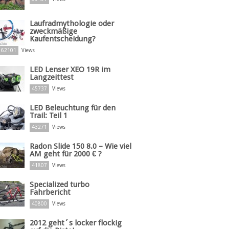
Laufradmythologie oder
zweckmäßige
Kaufentscheidung?
62101
Views
LED Lenser XEO 19R im
Langzeittest
45737
Views
LED Beleuchtung für den
Trail: Teil 1
43271
Views
Radon Slide 150 8.0 – Wie viel
AM geht für 2000 € ?
41807
Views
Specialized turbo
Fahrbericht
40800
Views
2012 geht´s locker flockig