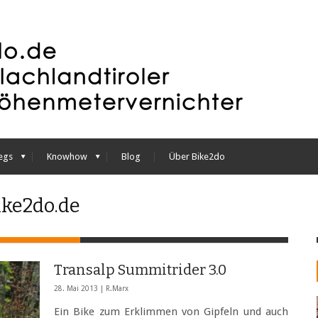
egs
Knowhow
Blog
Über Bike2do
ike2do.de
Transalp Summitrider 3.0
28. Mai 2013 |
R.Marx
Ein Bike zum Erklimmen von Gipfeln und auch