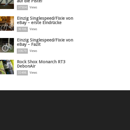
auf die Piste!
37504
Views
Einzig Singlespeed/Fixie von
eBay – erste Eindrücke
36106
Views
Einzig Singlespeed/Fixie von
eBay – Fazit
33679
Views
Rock Shox Monarch RT3
DebonAir
33498
Views