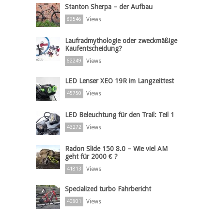
Stanton Sherpa – der Aufbau
Views
89546
Laufradmythologie oder zweckmäßige
Kaufentscheidung?
Views
62249
LED Lenser XEO 19R im Langzeittest
Views
45750
LED Beleuchtung für den Trail: Teil 1
Views
43272
Radon Slide 150 8.0 – Wie viel AM
geht für 2000 € ?
Views
41813
Specialized turbo Fahrbericht
Views
40801