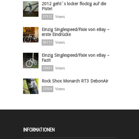
2012 geht´s locker flockig auf die
Piste!
Views
37512
Einzig Singlespeed/Fixie von eBay –
erste Eindrücke
Views
36111
Einzig Singlespeed/Fixie von eBay –
Fazit
Views
33691
Rock Shox Monarch RT3 DebonAir
Views
33504
INFORMATIONEN