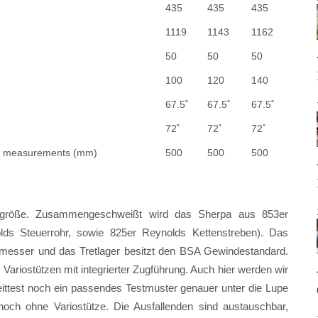
435
435
435
1119
1143
1162
50
50
50
100
120
140
67.5˚
67.5˚
67.5˚
72˚
72˚
72˚
ove measurements (mm)
500
500
500
größe. Zusammengeschweißt wird das Sherpa aus 853er
ds Steuerrohr, sowie 825er Reynolds Kettenstreben). Das
messer und das Tretlager besitzt den BSA Gewindestandard.
 Variostützen mit integrierter Zugführung. Auch hier werden wir
ittest noch ein passendes Testmuster genauer unter die Lupe
och ohne Variostütze. Die Ausfallenden sind austauschbar,