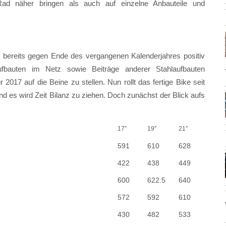
d näher bringen als auch auf einzelne Anbauteile und
 bereits gegen Ende des vergangenen Kalenderjahres positiv
ufbauten im Netz sowie Beiträge anderer Stahlaufbauten
 2017 auf die Beine zu stellen. Nun rollt das fertige Bike seit
nd es wird Zeit Bilanz zu ziehen. Doch zunächst der Blick aufs
17″
19″
21″
591
610
628
422
438
449
600
622.5
640
572
592
610
430
482
533