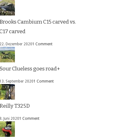
Brooks Cambium C15 carved vs.
C17 carved
22. Dezember 2020
1 Comment
Sour Clueless goes road+
13. September 2020
1 Comment
Reilly T325D
8. Juni 2020
1 Comment