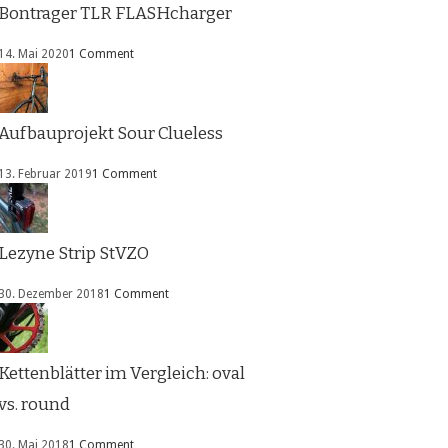
Bontrager TLR FLASHcharger
14. Mai 2020
1 Comment
Aufbauprojekt Sour Clueless
13. Februar 2019
1 Comment
Lezyne Strip StVZO
30. Dezember 2018
1 Comment
Kettenblätter im Vergleich: oval
vs. round
30. Mai 2018
1 Comment