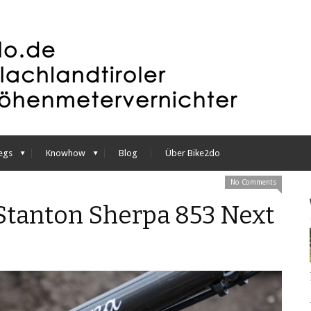
egs
Knowhow
Blog
Über Bike2do
No Comments
Stanton Sherpa 853 Next