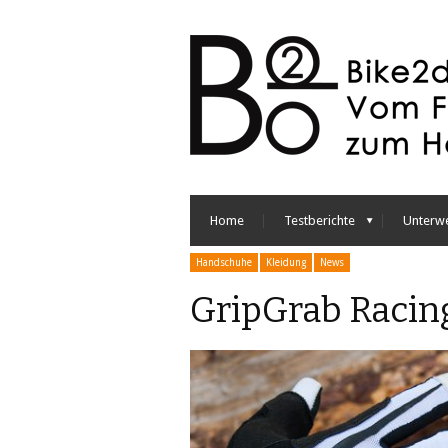
Home
Testberichte
Unterw
Handschuhe
Kleidung
News
GripGrab Racing