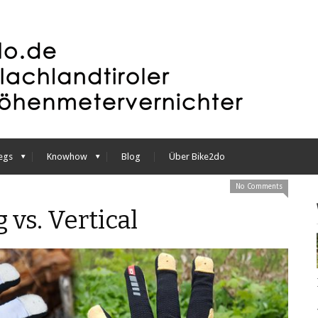
egs
Knowhow
Blog
Über Bike2do
No Comments
 vs. Vertical