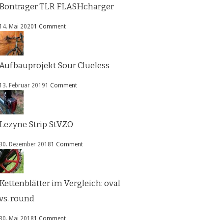
Bontrager TLR FLASHcharger
14. Mai 2020
1 Comment
Aufbauprojekt Sour Clueless
13. Februar 2019
1 Comment
Lezyne Strip StVZO
30. Dezember 2018
1 Comment
Kettenblätter im Vergleich: oval
vs. round
30. Mai 2018
1 Comment