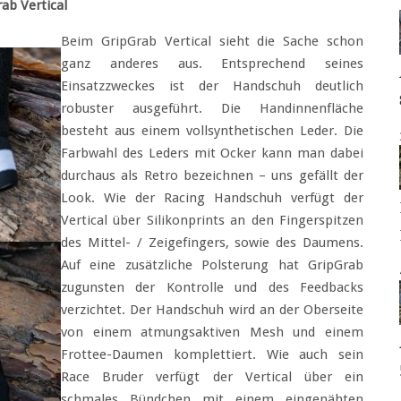
ab Vertical
Beim GripGrab Vertical sieht die Sache schon
ganz anderes aus. Entsprechend seines
Einsatzzweckes ist der Handschuh deutlich
robuster ausgeführt. Die Handinnenfläche
besteht aus einem vollsynthetischen Leder. Die
Farbwahl des Leders mit Ocker kann man dabei
durchaus als Retro bezeichnen – uns gefällt der
Look. Wie der Racing Handschuh verfügt der
Vertical über Silikonprints an den Fingerspitzen
des Mittel- / Zeigefingers, sowie des Daumens.
Auf eine zusätzliche Polsterung hat GripGrab
zugunsten der Kontrolle und des Feedbacks
verzichtet. Der Handschuh wird an der Oberseite
von einem atmungsaktiven Mesh und einem
Frottee-Daumen komplettiert. Wie auch sein
Race Bruder verfügt der Vertical über ein
schmales Bündchen mit einem eingenähten