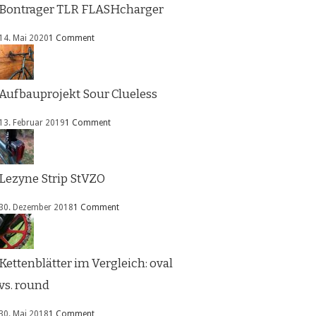
Bontrager TLR FLASHcharger
14. Mai 2020
1 Comment
Aufbauprojekt Sour Clueless
13. Februar 2019
1 Comment
Lezyne Strip StVZO
30. Dezember 2018
1 Comment
Kettenblätter im Vergleich: oval
vs. round
30. Mai 2018
1 Comment