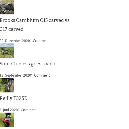
Brooks Cambium C15 carved vs.
C17 carved
22. Dezember 2020
1 Comment
Sour Clueless goes road+
13. September 2020
1 Comment
Reilly T325D
8. Juni 2020
1 Comment