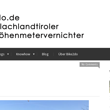
egs
Knowhow
Blog
Über Bike2do
No Comments