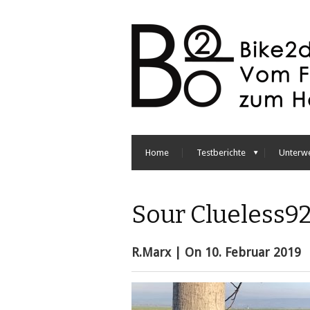
Home
Testberichte
Unterw
Sour Clueless9
R.Marx
| On
10. Februar 2019