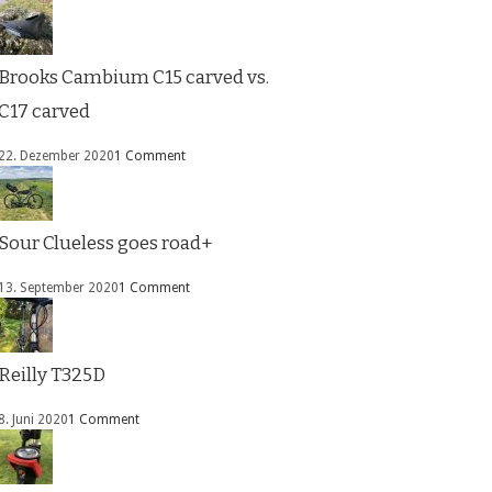
Brooks Cambium C15 carved vs.
C17 carved
22. Dezember 2020
1 Comment
Sour Clueless goes road+
13. September 2020
1 Comment
Reilly T325D
8. Juni 2020
1 Comment