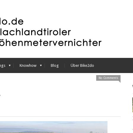
egs
Knowhow
Blog
Über Bike2do
No Comments
2