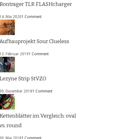
Bontrager TLR FLASHcharger
14. Mai 2020
1 Comment
Aufbauprojekt Sour Clueless
13. Februar 2019
1 Comment
Lezyne Strip StVZO
30. Dezember 2018
1 Comment
Kettenblätter im Vergleich: oval
vs. round
30. Mai 2018
1 Comment