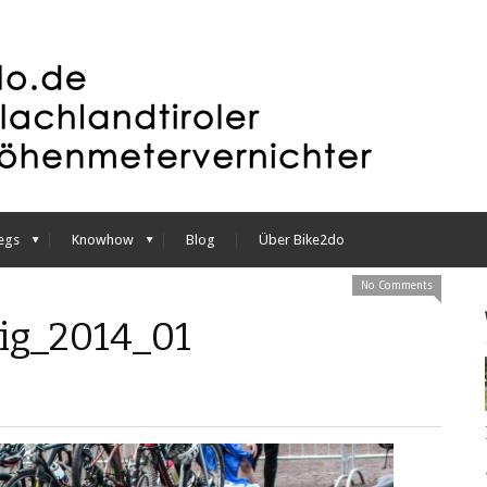
egs
Knowhow
Blog
Über Bike2do
No Comments
ig_2014_01