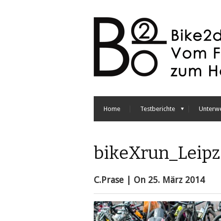
Home
Testberichte
Unterw
bikeXrun_Leipz
C.Prase
| On
25. März 2014