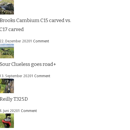
Brooks Cambium C15 carved vs.
C17 carved
22. Dezember 2020
1 Comment
Sour Clueless goes road+
13. September 2020
1 Comment
Reilly T325D
8. Juni 2020
1 Comment