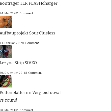
Bontrager TLR FLASHcharger
14. Mai 2020
1 Comment
Aufbauprojekt Sour Clueless
13. Februar 2019
1 Comment
Lezyne Strip StVZO
30. Dezember 2018
1 Comment
Kettenblätter im Vergleich: oval
vs. round
30. Mai 2018
1 Comment