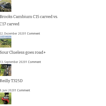
Brooks Cambium C15 carved vs.
C17 carved
22. Dezember 2020
1 Comment
Sour Clueless goes road+
13. September 2020
1 Comment
Reilly T325D
8. Juni 2020
1 Comment