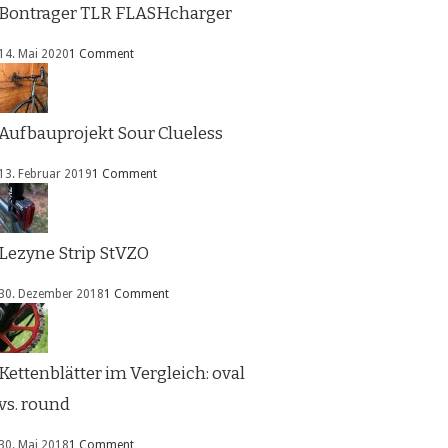
Bontrager TLR FLASHcharger
14. Mai 2020
1 Comment
Aufbauprojekt Sour Clueless
13. Februar 2019
1 Comment
Lezyne Strip StVZO
30. Dezember 2018
1 Comment
Kettenblätter im Vergleich: oval
vs. round
30. Mai 2018
1 Comment