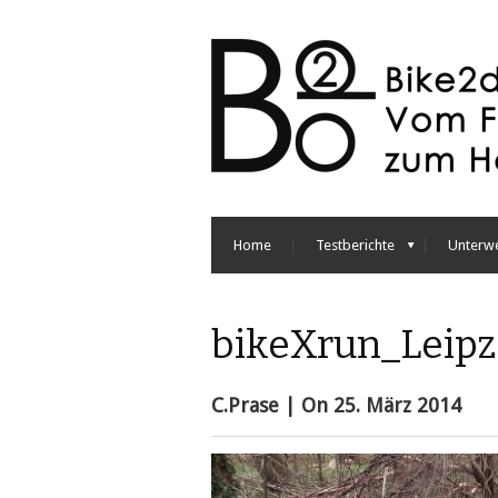
Home
Testberichte
Unterw
bikeXrun_Leipz
C.Prase
| On
25. März 2014