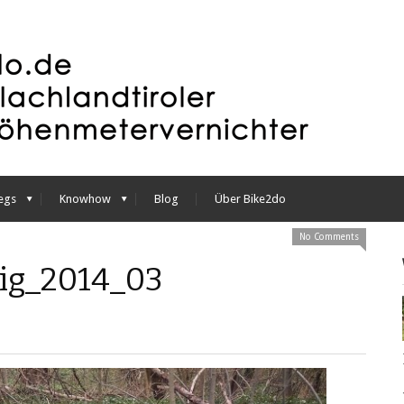
egs
Knowhow
Blog
Über Bike2do
No Comments
ig_2014_03