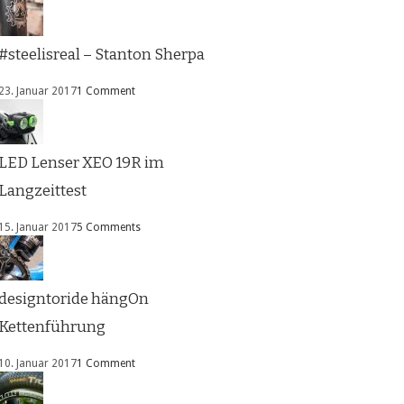
#steelisreal – Stanton Sherpa
23. Januar 2017
1 Comment
LED Lenser XEO 19R im
Langzeittest
15. Januar 2017
5 Comments
designtoride hängOn
Kettenführung
10. Januar 2017
1 Comment