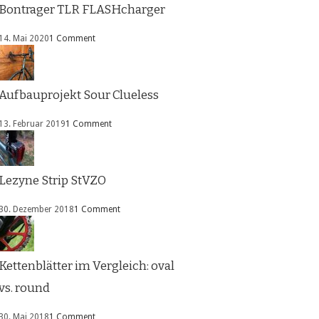
Bontrager TLR FLASHcharger
14. Mai 2020
1 Comment
Aufbauprojekt Sour Clueless
13. Februar 2019
1 Comment
Lezyne Strip StVZO
30. Dezember 2018
1 Comment
Kettenblätter im Vergleich: oval
vs. round
30. Mai 2018
1 Comment