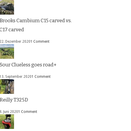
Brooks Cambium C15 carved vs.
C17 carved
22. Dezember 2020
1 Comment
Sour Clueless goes road+
13. September 2020
1 Comment
Reilly T325D
8. Juni 2020
1 Comment