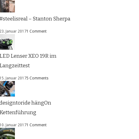
#steelisreal – Stanton Sherpa
23. Januar 2017
1 Comment
LED Lenser XEO 19R im
Langzeittest
15. Januar 2017
5 Comments
designtoride hängOn
Kettenführung
10. Januar 2017
1 Comment