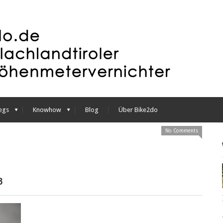
egs
Knowhow
Blog
Über Bike2do
No Comments
3