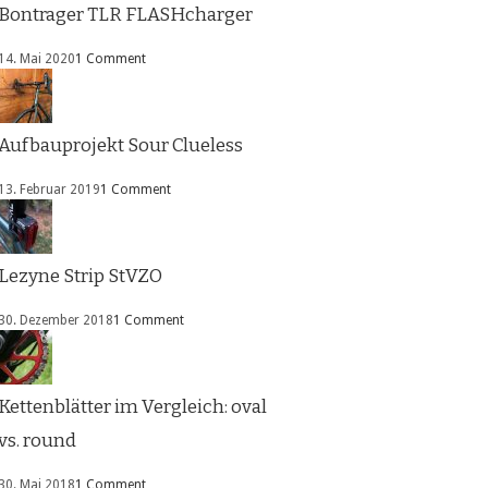
Bontrager TLR FLASHcharger
14. Mai 2020
1 Comment
Aufbauprojekt Sour Clueless
13. Februar 2019
1 Comment
Lezyne Strip StVZO
30. Dezember 2018
1 Comment
Kettenblätter im Vergleich: oval
vs. round
30. Mai 2018
1 Comment