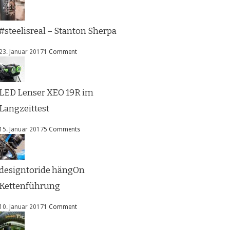
#steelisreal – Stanton Sherpa
23. Januar 2017
1 Comment
LED Lenser XEO 19R im
Langzeittest
15. Januar 2017
5 Comments
designtoride hängOn
Kettenführung
10. Januar 2017
1 Comment