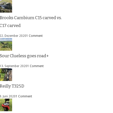
Brooks Cambium C15 carved vs.
C17 carved
22. Dezember 2020
1 Comment
Sour Clueless goes road+
13. September 2020
1 Comment
Reilly T325D
8. Juni 2020
1 Comment