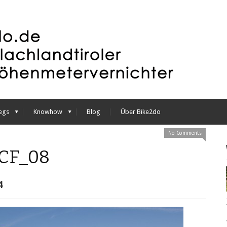
egs
Knowhow
Blog
Über Bike2do
No Comments
_CF_08
4