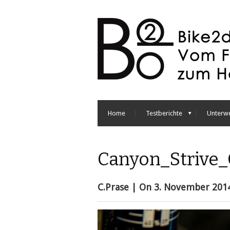
Home
Testberichte
Unterw
Canyon_Strive_
C.Prase
| On
3. November 201