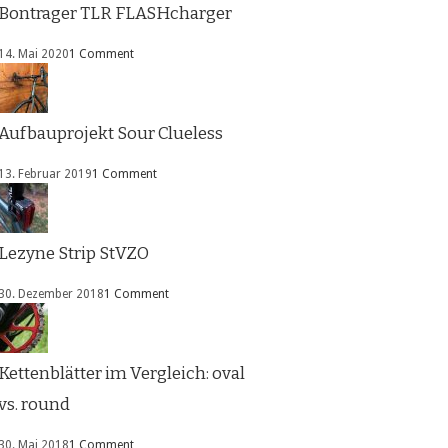
Bontrager TLR FLASHcharger
14. Mai 2020
1 Comment
Aufbauprojekt Sour Clueless
13. Februar 2019
1 Comment
Lezyne Strip StVZO
30. Dezember 2018
1 Comment
Kettenblätter im Vergleich: oval
vs. round
30. Mai 2018
1 Comment