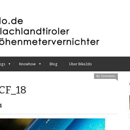
egs
Knowhow
Blog
Über Bike2do
No Comments
CF_18
4