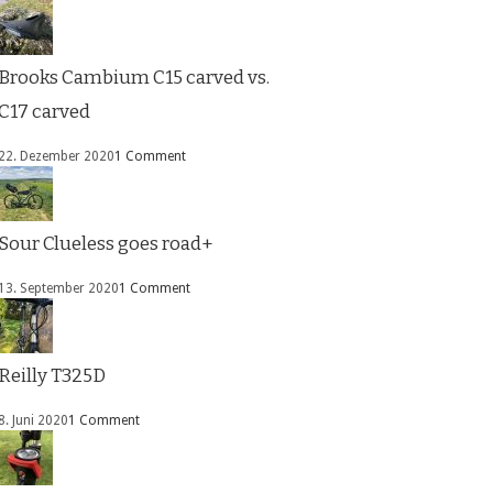
Brooks Cambium C15 carved vs.
C17 carved
22. Dezember 2020
1 Comment
Sour Clueless goes road+
13. September 2020
1 Comment
Reilly T325D
8. Juni 2020
1 Comment