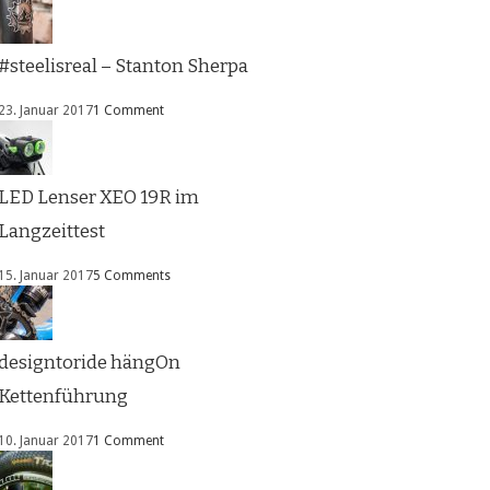
#steelisreal – Stanton Sherpa
23. Januar 2017
1 Comment
LED Lenser XEO 19R im
Langzeittest
15. Januar 2017
5 Comments
designtoride hängOn
Kettenführung
10. Januar 2017
1 Comment