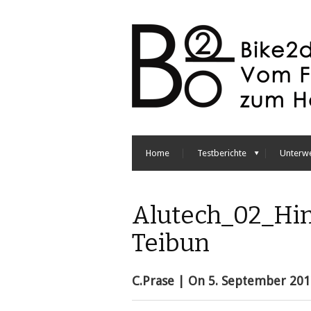
Home
Testberichte
Unterw
Alutech_02_Hin
Teibun
C.Prase
| On
5. September 201