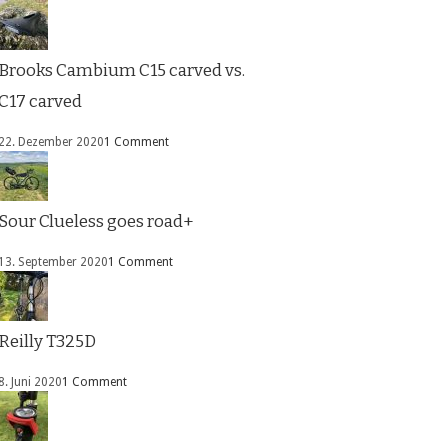
Brooks Cambium C15 carved vs.
C17 carved
22. Dezember 2020
1 Comment
Sour Clueless goes road+
13. September 2020
1 Comment
Reilly T325D
8. Juni 2020
1 Comment