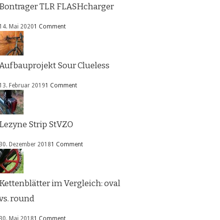
Bontrager TLR FLASHcharger
14. Mai 2020
1 Comment
Aufbauprojekt Sour Clueless
13. Februar 2019
1 Comment
Lezyne Strip StVZO
30. Dezember 2018
1 Comment
Kettenblätter im Vergleich: oval
vs. round
30. Mai 2018
1 Comment