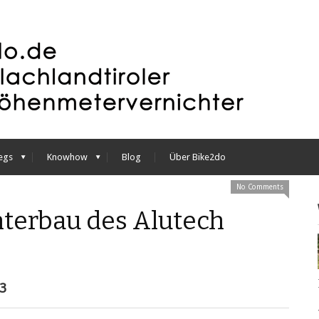
egs
Knowhow
Blog
Über Bike2do
No Comments
terbau des Alutech
3