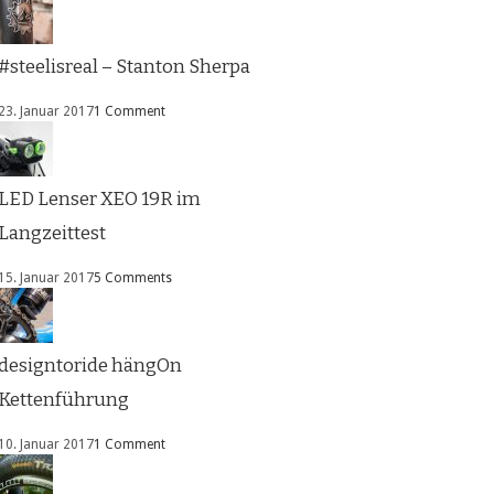
#steelisreal – Stanton Sherpa
23. Januar 2017
1 Comment
LED Lenser XEO 19R im
Langzeittest
15. Januar 2017
5 Comments
designtoride hängOn
Kettenführung
10. Januar 2017
1 Comment