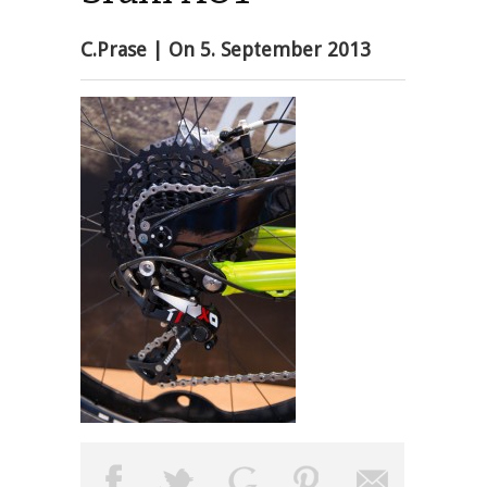
C.Prase
| On
5. September 2013