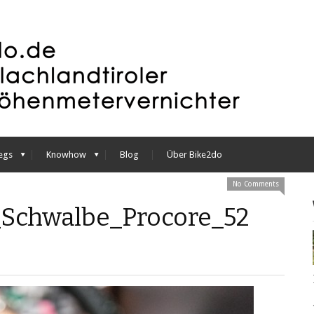
egs
Knowhow
Blog
Über Bike2do
No Comments
_Schwalbe_Procore_52