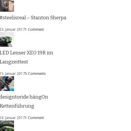
#steelisreal – Stanton Sherpa
23. Januar 2017
1 Comment
LED Lenser XEO 19R im
Langzeittest
15. Januar 2017
5 Comments
designtoride hängOn
Kettenführung
10. Januar 2017
1 Comment