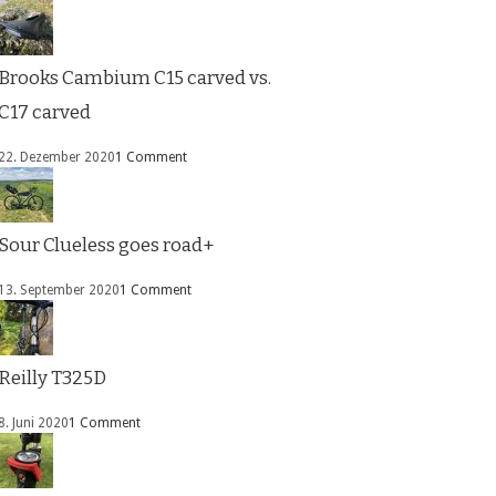
Brooks Cambium C15 carved vs.
C17 carved
22. Dezember 2020
1 Comment
Sour Clueless goes road+
13. September 2020
1 Comment
Reilly T325D
8. Juni 2020
1 Comment