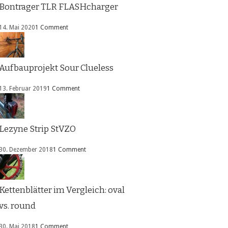
Bontrager TLR FLASHcharger
14. Mai 2020
1 Comment
Aufbauprojekt Sour Clueless
13. Februar 2019
1 Comment
Lezyne Strip StVZO
30. Dezember 2018
1 Comment
Kettenblätter im Vergleich: oval
vs. round
30. Mai 2018
1 Comment