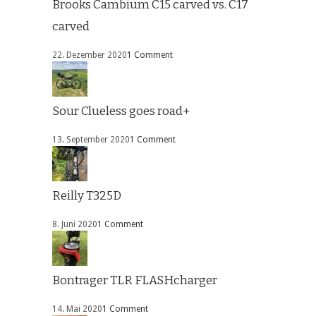
Brooks Cambium C15 carved vs. C17
carved
22. Dezember 2020
1 Comment
Sour Clueless goes road+
13. September 2020
1 Comment
Reilly T325D
8. Juni 2020
1 Comment
Bontrager TLR FLASHcharger
14. Mai 2020
1 Comment