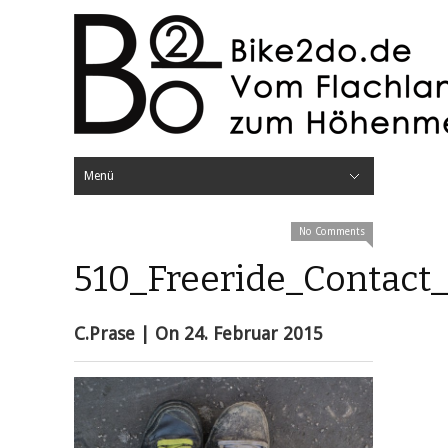
Menü
Hide Navigation
Home
Testberichte
Bikes
Elektronik
Lampen
Radcomputer
Video
Kleidung
Bekleidung
Brillen
Handschuhe
Rucksäcke
Schuhe
Komponenten
Antrieb
Bremsen
Cockpit
Fahrwerk
Laufräder
Reifen
Sättel
Sicherheit
Helme
Protektoren
Sonstiges
Werkzeuge
Mini-Tools
Pumpen
Unterwegs
Bikeparks
Festivals
Rennen
Knowhow
Bike Projekte
Werkstatt
Blog
Über Bike2do
No Comments
510_Freeride_Contact
C.Prase
| On
24. Februar 2015