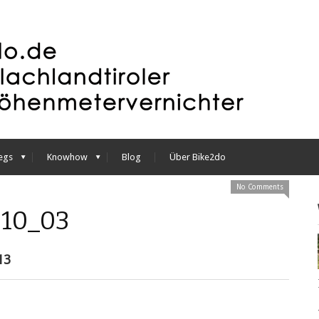
egs
Knowhow
Blog
Über Bike2do
No Comments
10_03
13