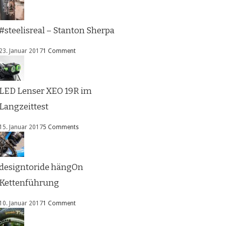
#steelisreal – Stanton Sherpa
23. Januar 2017
1 Comment
LED Lenser XEO 19R im
Langzeittest
15. Januar 2017
5 Comments
designtoride hängOn
Kettenführung
10. Januar 2017
1 Comment