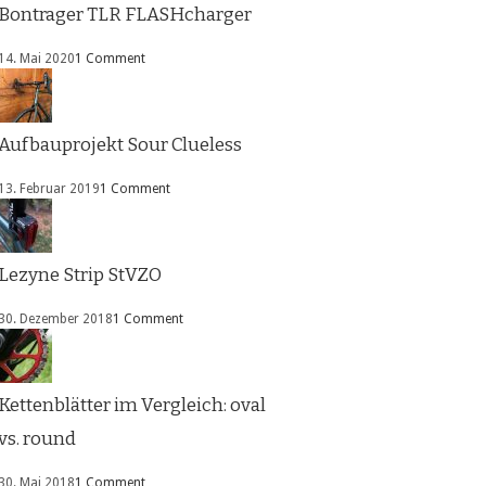
Bontrager TLR FLASHcharger
14. Mai 2020
1 Comment
Aufbauprojekt Sour Clueless
13. Februar 2019
1 Comment
Lezyne Strip StVZO
30. Dezember 2018
1 Comment
Kettenblätter im Vergleich: oval
vs. round
30. Mai 2018
1 Comment