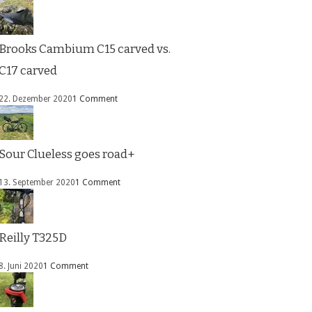
Brooks Cambium C15 carved vs.
C17 carved
22. Dezember 2020
1 Comment
Sour Clueless goes road+
13. September 2020
1 Comment
Reilly T325D
8. Juni 2020
1 Comment