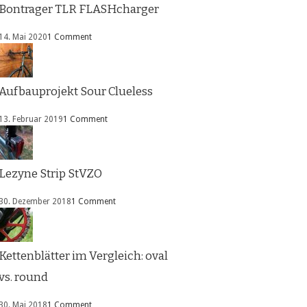
Bontrager TLR FLASHcharger
14. Mai 2020
1 Comment
Aufbauprojekt Sour Clueless
13. Februar 2019
1 Comment
Lezyne Strip StVZO
30. Dezember 2018
1 Comment
Kettenblätter im Vergleich: oval
vs. round
30. Mai 2018
1 Comment