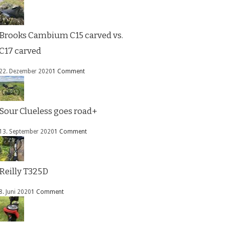
Brooks Cambium C15 carved vs.
C17 carved
22. Dezember 2020
1 Comment
Sour Clueless goes road+
13. September 2020
1 Comment
Reilly T325D
8. Juni 2020
1 Comment