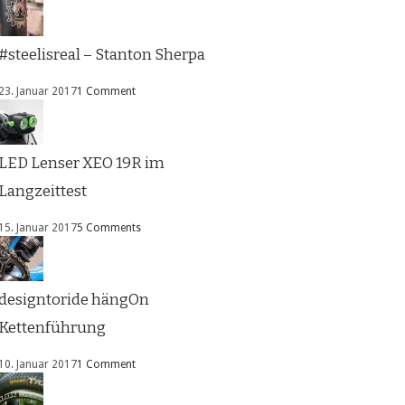
#steelisreal – Stanton Sherpa
23. Januar 2017
1 Comment
LED Lenser XEO 19R im
Langzeittest
15. Januar 2017
5 Comments
designtoride hängOn
Kettenführung
10. Januar 2017
1 Comment