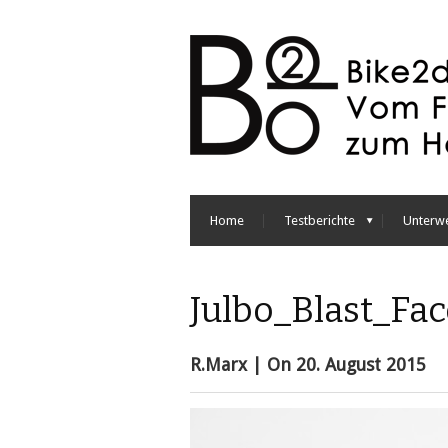
Home
Testberichte
Unterw
Julbo_Blast_Fa
R.Marx
| On
20. August 2015