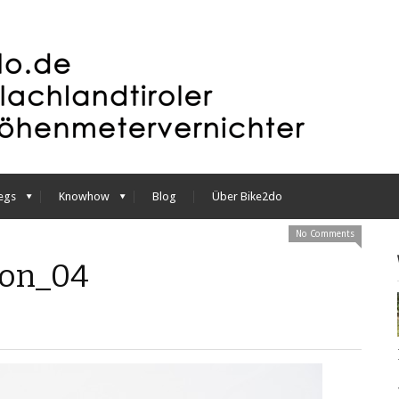
egs
Knowhow
Blog
Über Bike2do
No Comments
con_04