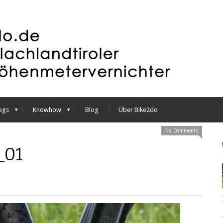
egs
Knowhow
Blog
Über Bike2do
No Comments
_01