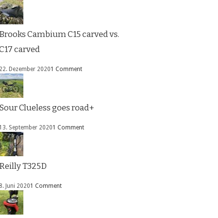
Brooks Cambium C15 carved vs.
C17 carved
22. Dezember 2020
1 Comment
Sour Clueless goes road+
13. September 2020
1 Comment
Reilly T325D
8. Juni 2020
1 Comment