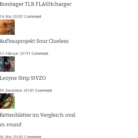
Bontrager TLR FLASHcharger
14. Mai 2020
1 Comment
Aufbauprojekt Sour Clueless
13. Februar 2019
1 Comment
Lezyne Strip StVZO
30. Dezember 2018
1 Comment
Kettenblätter im Vergleich: oval
vs. round
30. Mai 2018
1 Comment