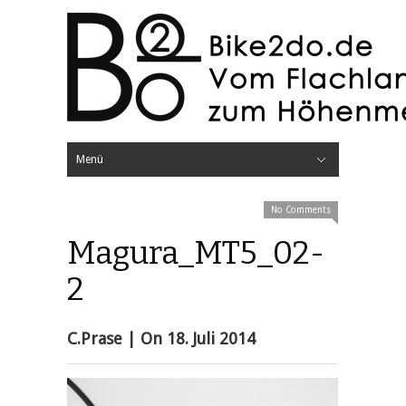
Menü
Hide Navigation
Home
Testberichte
Bikes
Elektronik
Lampen
Radcomputer
Video
Kleidung
Bekleidung
Brillen
Handschuhe
Rucksäcke
Schuhe
Komponenten
Antrieb
Bremsen
Cockpit
Fahrwerk
Laufräder
Reifen
Sättel
Sicherheit
Helme
Protektoren
Sonstiges
Werkzeuge
Mini-Tools
Pumpen
Unterwegs
Bikeparks
Festivals
Rennen
Knowhow
Bike Projekte
Werkstatt
Blog
Über Bike2do
No Comments
Magura_MT5_02-
2
C.Prase
| On
18. Juli 2014