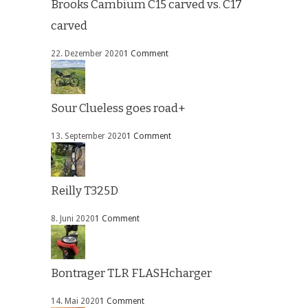
Brooks Cambium C15 carved vs. C17
carved
22. Dezember 2020
1 Comment
Sour Clueless goes road+
13. September 2020
1 Comment
Reilly T325D
8. Juni 2020
1 Comment
Bontrager TLR FLASHcharger
14. Mai 2020
1 Comment