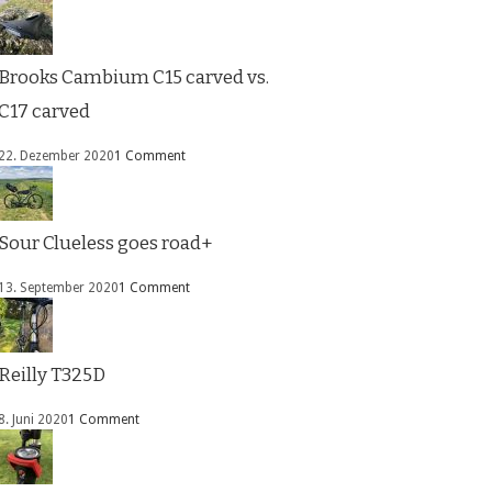
Brooks Cambium C15 carved vs.
C17 carved
22. Dezember 2020
1 Comment
Sour Clueless goes road+
13. September 2020
1 Comment
Reilly T325D
8. Juni 2020
1 Comment