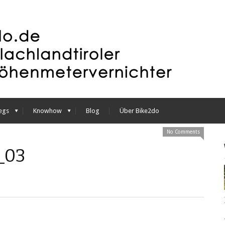
egs
Knowhow
Blog
Über Bike2do
No Comments
_03