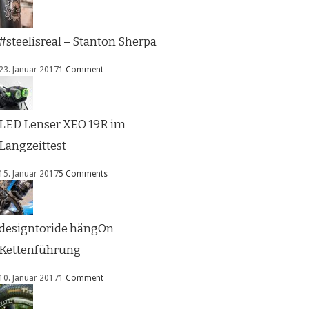
#steelisreal – Stanton Sherpa
23. Januar 2017
1 Comment
LED Lenser XEO 19R im
Langzeittest
15. Januar 2017
5 Comments
designtoride hängOn
Kettenführung
10. Januar 2017
1 Comment