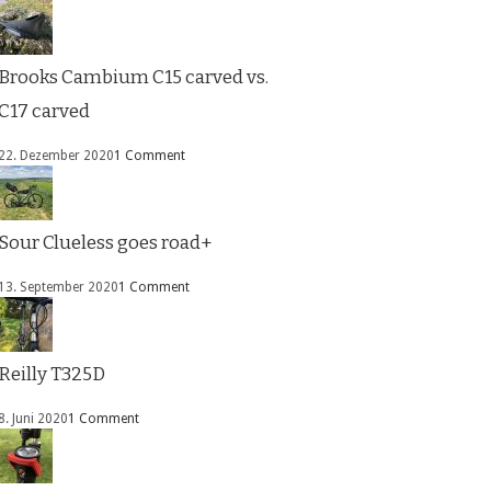
Brooks Cambium C15 carved vs.
C17 carved
22. Dezember 2020
1 Comment
Sour Clueless goes road+
13. September 2020
1 Comment
Reilly T325D
8. Juni 2020
1 Comment