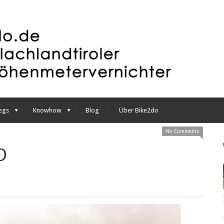
egs
Knowhow
Blog
Über Bike2do
No Comments
O