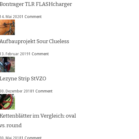
Bontrager TLR FLASHcharger
14. Mai 2020
1 Comment
Aufbauprojekt Sour Clueless
13. Februar 2019
1 Comment
Lezyne Strip StVZO
30. Dezember 2018
1 Comment
Kettenblätter im Vergleich: oval
vs. round
30. Mai 2018
1 Comment