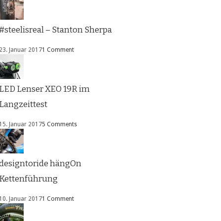
#steelisreal – Stanton Sherpa
23. Januar 2017
1 Comment
LED Lenser XEO 19R im
Langzeittest
15. Januar 2017
5 Comments
designtoride hängOn
Kettenführung
10. Januar 2017
1 Comment