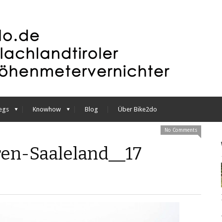
egs
Knowhow
Blog
Über Bike2do
No Comments
ren-Saaleland__17