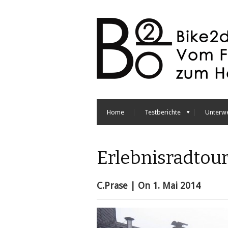
Home
Testberichte
Unterw
Erlebnisradtou
C.Prase
| On
1. Mai 2014