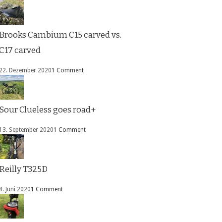
Brooks Cambium C15 carved vs.
C17 carved
22. Dezember 2020
1 Comment
Sour Clueless goes road+
13. September 2020
1 Comment
Reilly T325D
8. Juni 2020
1 Comment