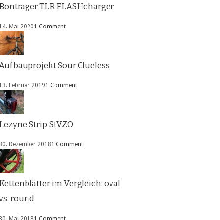
Bontrager TLR FLASHcharger
14. Mai 2020
1 Comment
Aufbauprojekt Sour Clueless
13. Februar 2019
1 Comment
Lezyne Strip StVZO
30. Dezember 2018
1 Comment
Kettenblätter im Vergleich: oval
vs. round
30. Mai 2018
1 Comment