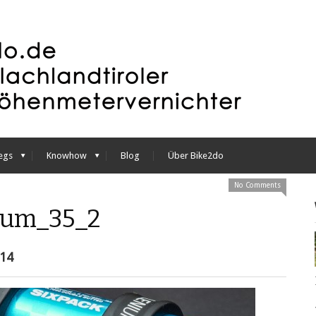
egs
Knowhow
Blog
Über Bike2do
No Comments
ium_35_2
014