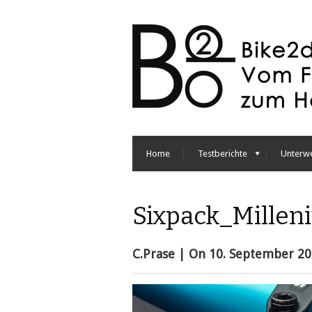
Home
Testberichte
Unterw
Sixpack_Millen
C.Prase
| On
10. September 2