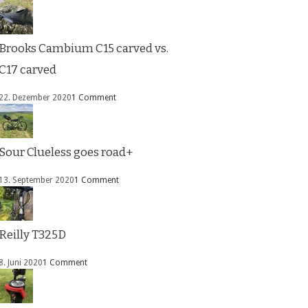
Brooks Cambium C15 carved vs.
C17 carved
22. Dezember 2020
1 Comment
Sour Clueless goes road+
13. September 2020
1 Comment
Reilly T325D
8. Juni 2020
1 Comment