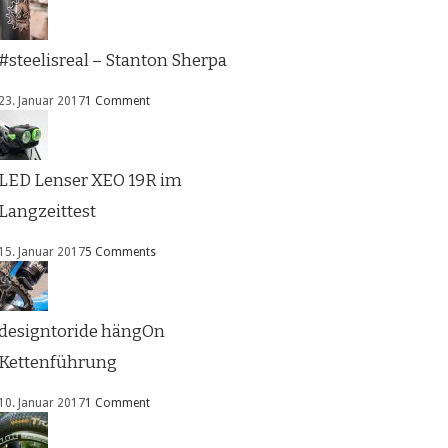
#steelisreal – Stanton Sherpa
23. Januar 2017
1 Comment
LED Lenser XEO 19R im
Langzeittest
15. Januar 2017
5 Comments
designtoride hängOn
Kettenführung
10. Januar 2017
1 Comment