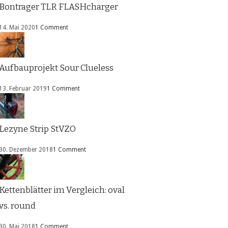
Bontrager TLR FLASHcharger
14. Mai 2020
1 Comment
Aufbauprojekt Sour Clueless
13. Februar 2019
1 Comment
Lezyne Strip StVZO
30. Dezember 2018
1 Comment
Kettenblätter im Vergleich: oval
vs. round
30. Mai 2018
1 Comment