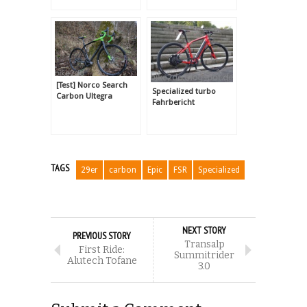
[Test] Norco Search
Specialized turbo
Carbon Ultegra
Fahrbericht
TAGS
29er
carbon
Epic
FSR
Specialized
NEXT STORY
PREVIOUS STORY
Transalp
First Ride:
Summitrider
Alutech Tofane
3.0